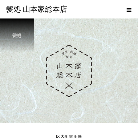
髪処 山本家総本店
髪処
区内町御用達